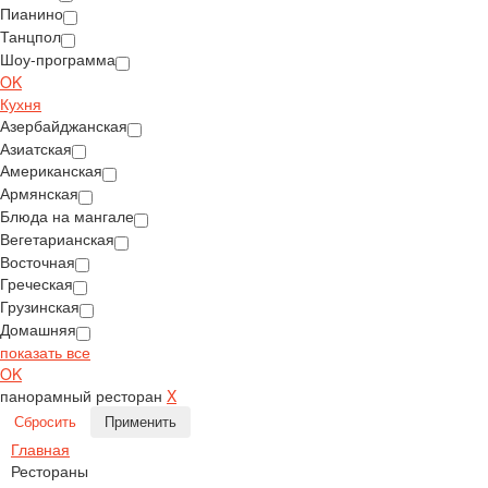
Пианино
Танцпол
Шоу-программа
OK
Кухня
Азербайджанская
Азиатская
Американская
Армянская
Блюда на мангале
Вегетарианская
Восточная
Греческая
Грузинская
Домашняя
показать все
OK
панорамный ресторан
X
Сбросить
Применить
Главная
Рестораны