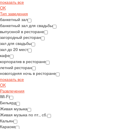
показать все
OK
Тип заведения
банкетный зал
банкетный зал для свадьбы
выпускной в ресторане
загородный ресторан
зал для свадьбы
зал до 20 мест
кафе
корпоратив в ресторане
летний ресторан
новогодняя ночь в ресторане
показать все
OK
Развлечения
Wi-Fi
Бильярд
Живая музыка
Живая музыка по пт., сб.
Кальян
Караоке