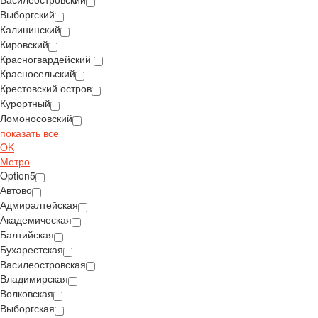
Выборгский
Калининский
Кировский
Красногвардейский
Красносельский
Крестовский остров
Курортный
Ломоносовский
показать все
OK
Метро
Option5
Автово
Адмиралтейская
Академическая
Балтийская
Бухарестская
Василеостровская
Владимирская
Волковская
Выборгская