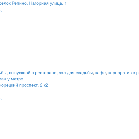
селок Репино, Нагорная улица, 1
.
ьбы
,
выпускной в ресторане
,
зал для свадьбы
,
кафе
,
корпоратив в 
ран у метро
хорецкий проспект, 2 к2
.