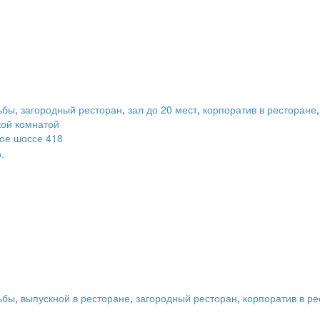
ьбы
,
загородный ресторан
,
зал до 20 мест
,
корпоратив в ресторане
кой комнатой
кое шоссе 418
.
ьбы
,
выпускной в ресторане
,
загородный ресторан
,
корпоратив в р