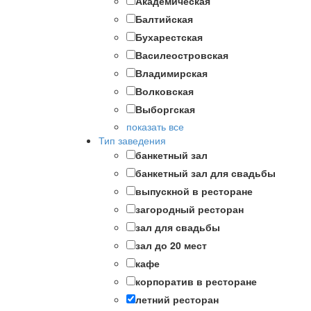
Академическая
Балтийская
Бухарестская
Василеостровская
Владимирская
Волковская
Выборгская
показать все
Тип заведения
банкетный зал
банкетный зал для свадьбы
выпускной в ресторане
загородный ресторан
зал для свадьбы
зал до 20 мест
кафе
корпоратив в ресторане
летний ресторан