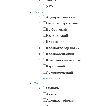
> 250
Район
Адмиралтейский
Василеостровский
Выборгский
Калининский
Кировский
Красногвардейский
Красносельский
Крестовский остров
Курортный
Ломоносовский
показать все
Метро
Option5
Автово
Адмиралтейская