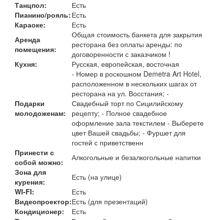
Танцпол:
Есть
Пианино/рояль:
Есть
Караоке:
Есть
Общая стоимость банкета для закрытия
Аренда
ресторана без оплаты аренды: по
помещения:
договоренности с заказчиком !
Кухня:
Русская, европейская, восточная
- Номер в роскошном Demetra Art Hotel,
расположенном в нескольких шагах от
ресторана на ул. Восстания; -
Подарки
Свадебный торт по Сицилийскому
молодоженам:
рецепту; - Полное свадебное
оформление зала текстилем - Выберете
цвет Вашей свадьбы; - Фуршет для
гостей с приветственн
Принести с
Алкогольные и безалкогольные напитки
собой можно:
Зона для
Есть (на улице)
курения:
WI-FI:
Есть
Видеопроектор:
Есть (для презентаций)
Кондиционер:
Есть