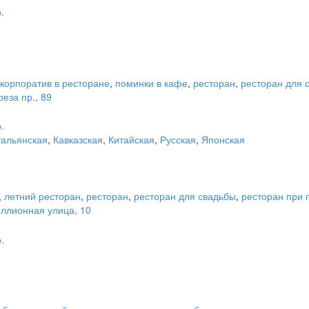
.
корпоратив в ресторане
,
поминки в кафе
,
ресторан
,
ресторан для 
еза пр., 89
.
тальянская
,
Кавказская
,
Китайская
,
Русская
,
Японская
,
летний ресторан
,
ресторан
,
ресторан для свадьбы
,
ресторан при 
иллионная улица, 10
.