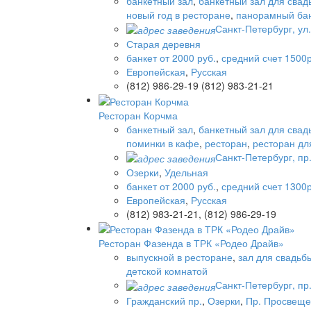
банкетный зал
,
банкетный зал для свад
новый год в ресторане
,
панорамный бан
Санкт-Петербург, ул
Старая деревня
банкет от 2000 руб.
,
средний счет 1500р
Европейская
,
Русская
(812) 986-29-19 (812) 983-21-21
Ресторан Корчма
банкетный зал
,
банкетный зал для свад
поминки в кафе
,
ресторан
,
ресторан дл
Санкт-Петербург, пр
Озерки
,
Удельная
банкет от 2000 руб.
,
средний счет 1300р
Европейская
,
Русская
(812) 983-21-21, (812) 986-29-19
Ресторан Фазенда в ТРК «Родео Драйв»
выпускной в ресторане
,
зал для свадьб
детской комнатой
Санкт-Петербург, пр.
Гражданский пр.
,
Озерки
,
Пр. Просвещ