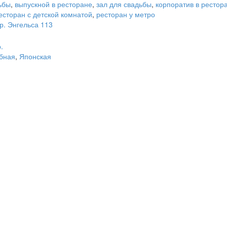
ьбы
,
выпускной в ресторане
,
зал для свадьбы
,
корпоратив в рестор
есторан с детской комнатой
,
ресторан у метро
р. Энгельса 113
.
бная
,
Японская