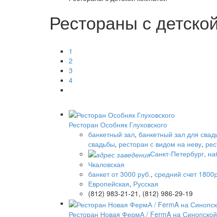
Рестораны с детско
1
2
3
4
Ресторан Особняк Глуховского
банкетный зал
,
банкетный зал для свад
свадьбы
,
ресторан с видом на неву
,
рес
Санкт-Петербург, на
Чкаловская
банкет от 3000 руб.
,
средний счет 1800р
Европейская
,
Русская
(812) 983-21-21, (812) 986-29-19
Ресторан Новая ФермА / FermA на Синопской