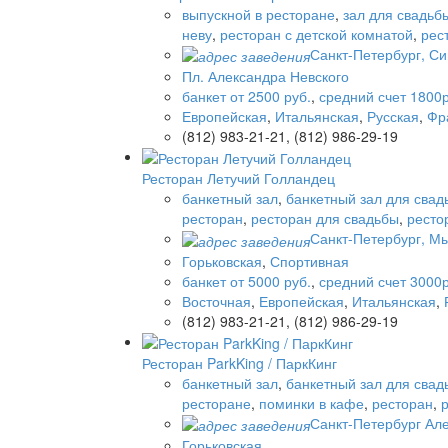
выпускной в ресторане
,
зал для свадьб
неву
,
ресторан с детской комнатой
,
рес
Санкт-Петербург, Син
Пл. Александра Невского
банкет от 2500 руб.
,
средний счет 1800р
Европейская
,
Итальянская
,
Русская
,
Фр
(812) 983-21-21, (812) 986-29-19
Ресторан Летучий Голландец
банкетный зал
,
банкетный зал для свад
ресторан
,
ресторан для свадьбы
,
ресто
Санкт-Петербург, М
Горьковская
,
Спортивная
банкет от 5000 руб.
,
средний счет 3000р
Восточная
,
Европейская
,
Итальянская
,
(812) 983-21-21, (812) 986-29-19
Ресторан ParkKing / ПаркКинг
банкетный зал
,
банкетный зал для свад
ресторане
,
поминки в кафе
,
ресторан
,
Санкт-Петербург Але
Горьковская