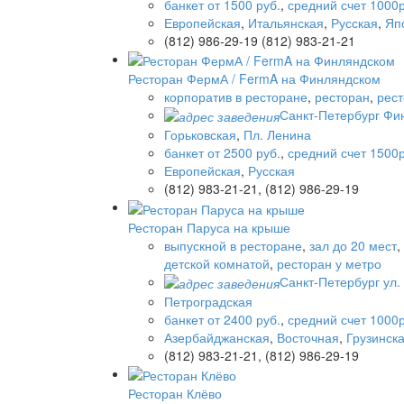
банкет от 1500 руб.
,
средний счет 1000р
Европейская
,
Итальянская
,
Русская
,
Яп
(812) 986-29-19 (812) 983-21-21
Ресторан ФермА / FermA на Финляндском
корпоратив в ресторане
,
ресторан
,
рест
Санкт-Петербург Фин
Горьковская
,
Пл. Ленина
банкет от 2500 руб.
,
средний счет 1500р
Европейская
,
Русская
(812) 983-21-21, (812) 986-29-19
Ресторан Паруса на крыше
выпускной в ресторане
,
зал до 20 мест
,
детской комнатой
,
ресторан у метро
Санкт-Петербург ул. 
Петроградская
банкет от 2400 руб.
,
средний счет 1000р
Азербайджанская
,
Восточная
,
Грузинск
(812) 983-21-21, (812) 986-29-19
Ресторан Клёво