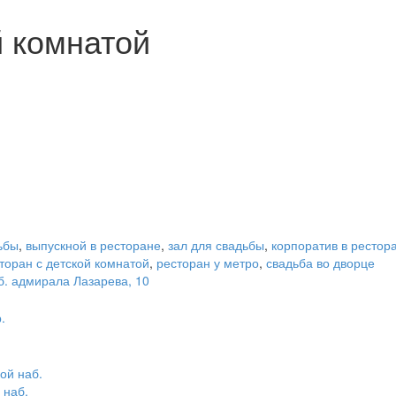
й комнатой
ьбы
,
выпускной в ресторане
,
зал для свадьбы
,
корпоратив в рестор
торан с детской комнатой
,
ресторан у метро
,
свадьба во дворце
б. адмирала Лазарева, 10
.
 наб.