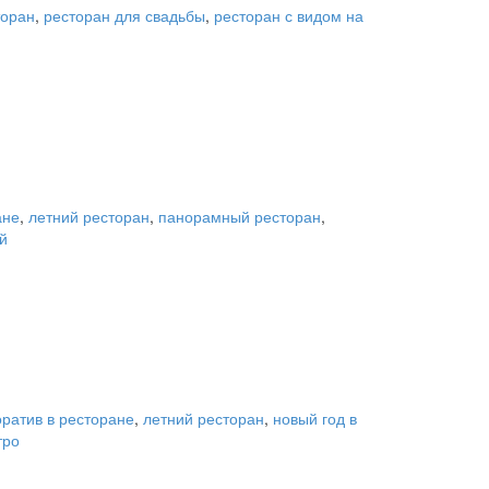
торан
,
ресторан для свадьбы
,
ресторан с видом на
ане
,
летний ресторан
,
панорамный ресторан
,
й
оратив в ресторане
,
летний ресторан
,
новый год в
тро