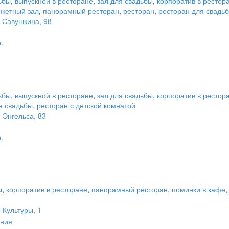
ьбы
,
выпускной в ресторане
,
зал для свадьбы
,
корпоратив в рестор
кетный зал
,
панорамный ресторан
,
ресторан
,
ресторан для свадь
. Савушкина, 98
.
ьбы
,
выпускной в ресторане
,
зал для свадьбы
,
корпоратив в рестор
я свадьбы
,
ресторан с детской комнатой
. Энгельса, 83
.
ы
,
корпоратив в ресторане
,
панорамный ресторан
,
поминки в кафе
 Культуры, 1
ения