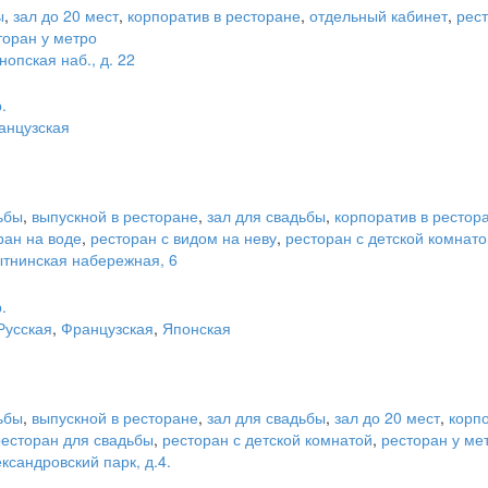
ы
,
зал до 20 мест
,
корпоратив в ресторане
,
отдельный кабинет
,
рес
торан у метро
опская наб., д. 22
.
анцузская
ьбы
,
выпускной в ресторане
,
зал для свадьбы
,
корпоратив в рестор
ран на воде
,
ресторан с видом на неву
,
ресторан с детской комнато
ытнинская набережная, 6
.
Русская
,
Французская
,
Японская
ьбы
,
выпускной в ресторане
,
зал для свадьбы
,
зал до 20 мест
,
корп
ресторан для свадьбы
,
ресторан с детской комнатой
,
ресторан у ме
ксандровский парк, д.4.