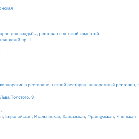
.
онская
оран для свадьбы
,
ресторан с детской комнатой
ляндский пр, 1
.
корпоратив в ресторане
,
летний ресторан
,
панорамный ресторан
,
Льва Толстого, 9
.
ая
,
Европейская
,
Итальянская
,
Кавказская
,
Французская
,
Японская