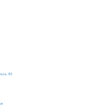
льса, 83
ыв