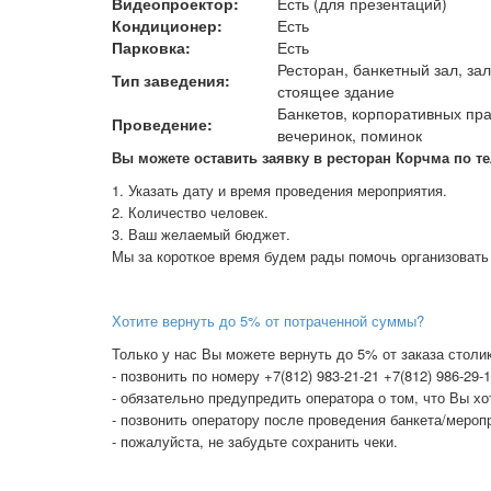
Видеопроектор:
Есть (для презентаций)
Кондиционер:
Есть
Парковка:
Есть
Ресторан, банкетный зал, за
Тип заведения:
стоящее здание
Банкетов, корпоративных пра
Проведение:
вечеринок, поминок
В
ы можете оставить заявку в ресторан Корчма по тел. 
1. Указать дату и время проведения мероприятия.
2. Количество человек.
3. Ваш желаемый бюджет.
Мы за короткое время будем рады помочь организовать
Хотите вернуть до 5% от потраченной суммы?
Только у нас Вы можете вернуть до 5% от заказа столик
- позвонить по номеру +7(812) 983-21-21 +7(812) 986-29-
- обязательно предупредить оператора о том, что Вы х
- позвонить оператору после проведения банкета/меропр
- пожалуйста, не забудьте сохранить чеки.