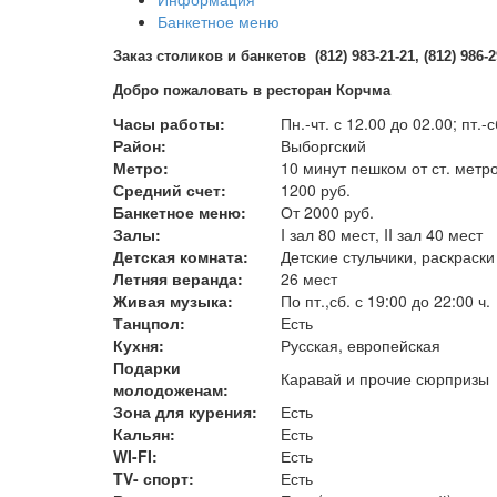
Банкетное меню
Заказ столиков и банкетов (812) 983-21-21, (812) 986-2
Добро пожаловать в ресторан Корчма
Часы работы:
Пн.-чт. с 12.00 до 02.00; пт.-
Район:
Выборгский
Метро:
10 минут пешком от ст. метр
Средний счет:
1200 руб.
Банкетное меню:
От 2000 руб.
Залы:
I зал 80 мест, II зал 40 мест
Детская комната:
Детские стульчики, раскраск
Летняя веранда:
26 мест
Живая музыка:
По пт.,сб. с 19:00 до 22:00 ч.
Танцпол:
Есть
Кухня:
Русская, европейская
Подарки
Каравай и прочие сюрпризы
молодоженам:
Зона для курения:
Есть
Кальян:
Есть
WI-FI:
Есть
TV- спорт:
Есть