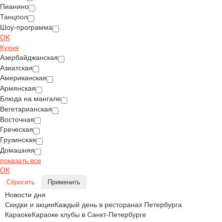
Пианино
Танцпол
Шоу-программа
OK
Кухня
Азербайджанская
Азиатская
Американская
Армянская
Блюда на мангале
Вегетарианская
Восточная
Греческая
Грузинская
Домашняя
показать все
OK
Сбросить
Применить
Новости дня
Скидки и акции
Каждый день в ресторанах Петербурга
Караоке
Караоке клубы в Санкт-Петербурге