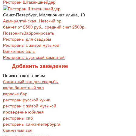
Ресторан Штакеншнейдер
Санкт-Петербург, Миллионная улица, 10
Адмиралтейская
,
Невский пр.
банкет от 2500 руб.
,
средний счет 2500р.
Позвонить
Забронировать
Рестораны для свадьбы
Рестораны с живой музыкой
Банкетные залы
Рестораны с детской комнатой
Добавить заведение
Поиск по категориям
банкетный зал для свадьбы
кафе банкетный зал
караоке бар
ресторан русской кухни
ресторан с живой музыкой
проведение юбилея
рестораны спб
рестораны санкт-петербурга
банкетный зал
выпускной в ресторане