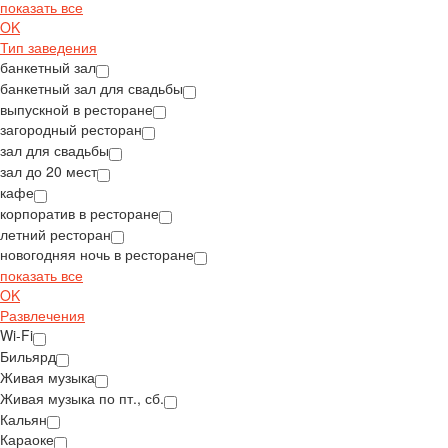
показать все
OK
Тип заведения
банкетный зал
банкетный зал для свадьбы
выпускной в ресторане
загородный ресторан
зал для свадьбы
зал до 20 мест
кафе
корпоратив в ресторане
летний ресторан
новогодняя ночь в ресторане
показать все
OK
Развлечения
Wi-Fi
Бильярд
Живая музыка
Живая музыка по пт., сб.
Кальян
Караоке