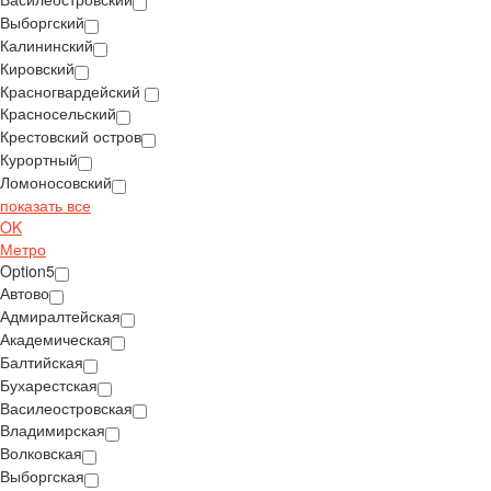
Выборгский
Калининский
Кировский
Красногвардейский
Красносельский
Крестовский остров
Курортный
Ломоносовский
показать все
OK
Метро
Option5
Автово
Адмиралтейская
Академическая
Балтийская
Бухарестская
Василеостровская
Владимирская
Волковская
Выборгская