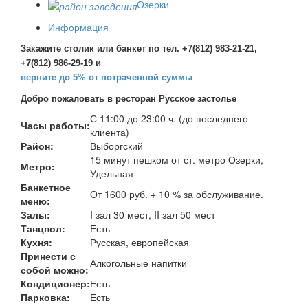
Озерки
Информация
Закажите столик или банкет по тел. +7(812) 983-21-21,
+7(812) 986-29-19 и
верните до 5% от потраченной суммы
Добро пожаловать в ресторан Русское застолье
С 11:00 до 23:00 ч. (до последнего
Часы работы:
клиента)
Район:
Выборгский
15 минут пешком от ст. метро Озерки,
Метро:
Удельная
Банкетное
От 1600 руб. + 10 % за обслуживание.
меню:
Залы:
I зал 30 мест, II зал 50 мест
Танцпол:
Есть
Кухня:
Русская, европейская
Принести с
Алкогольные напитки
собой можно:
Кондиционер:
Есть
Парковка:
Есть