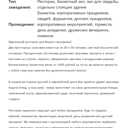
Тип
Ресторан, банкетный зал, зал для свадьбы,
заведения:
отдельно стоящее здание
Банкетов, корпоративных праздников,
свадеб, фуршетов, детских праздников,
Проведение:
корпоративных мероприятий, торжеств,
день рождения, дружеских вечеринок,
поминок
Идеальный ресторан для Вашего праздника!
Два просторных зала вместимостью по 30 и 50 человек, светлый классический
интерьер. Праздничную обстановку дополняют красивые скатерти и чехлы с
бантами на стульях, зеркала, оформление цветами и воздушными шарами.
Великолепное банкетное меню от 1600 рублей за гостя, вы можете принести
с собой спиртные напитки без дополнительной оплаты!
В нашем ресторане русской и европейской кухни Вас приятно удивит красивая
подача блюд, а наш шеф - повар приготовит на заказ дополнительные блюда:
запеченный осетр, фаршированный судак, молочный поросенок, домашний
студень.
Ресторан идеально подходит для любых праздников, будь то свадьба,
юбилей, корпоратив, презентация, выпускной, день рождения или детский
праздник! Мы поможем вам с организацией любого мероприятия, подберем
тамаду, ведущего, артистов и оформление по любым вашим пожеланиям!