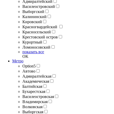
Адмиралтейский
Василеостровский
Выборгский
Калининский
Кировский
Красногвардейский
Красносельский
Крестовский остров
Курортный
Ломоносовский
показать все
OK
Метро
Option5
Автово
Адмиралтейская
Академическая
Балтийская
Бухарестская
Василеостровская
Владимирская
Волковская
Выборгская