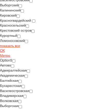
Выборгский
Калининский
Кировский
Красногвардейский
Красносельский
Крестовский остров
Курортный
Ломоносовский
показать все
OK
Метро
Option5
Автово
Адмиралтейская
Академическая
Балтийская
Бухарестская
Василеостровская
Владимирская
Волковская
Выборгская