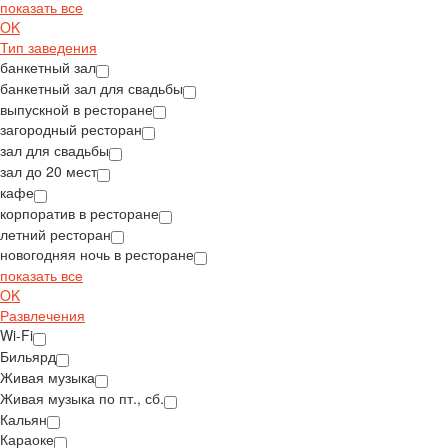
показать все
OK
Тип заведения
банкетный зал
банкетный зал для свадьбы
выпускной в ресторане
загородный ресторан
зал для свадьбы
зал до 20 мест
кафе
корпоратив в ресторане
летний ресторан
новогодняя ночь в ресторане
показать все
OK
Развлечения
Wi-Fi
Бильярд
Живая музыка
Живая музыка по пт., сб.
Кальян
Караоке