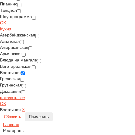
Пианино
Танцпол
Шоу-программа
OK
Кухня
Азербайджанская
Азиатская
Американская
Армянская
Блюда на мангале
Вегетарианская
Восточная
Греческая
Грузинская
Домашняя
показать все
OK
Восточная
X
Сбросить
Применить
Главная
Рестораны