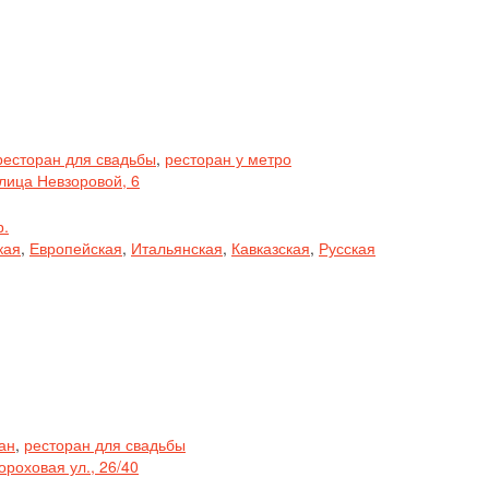
ресторан для свадьбы
,
ресторан у метро
лица Невзоровой, 6
р.
кая
,
Европейская
,
Итальянская
,
Кавказская
,
Русская
ан
,
ресторан для свадьбы
ороховая ул., 26/40