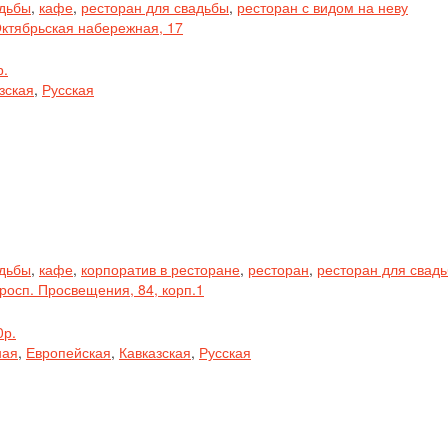
адьбы
,
кафе
,
ресторан для свадьбы
,
ресторан с видом на неву
Октябрьская набережная, 17
р.
зская
,
Русская
адьбы
,
кафе
,
корпоратив в ресторане
,
ресторан
,
ресторан для свад
росп. Просвещения, 84, корп.1
0р.
ная
,
Европейская
,
Кавказская
,
Русская