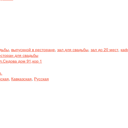
адьбы
,
выпускной в ресторане
,
зал для свадьбы
,
зал до 20 мест
,
каф
есторан для свадьбы
л.Седова дом 91,кор 1
р.
йская
,
Кавказская
,
Русская