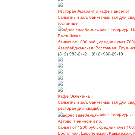
Ресторан Амарант и кафе Ланселот
банкетный зал
,
банкетный зал для св
гостинице
Санкт-Петербург Н
Балтийская
банкет от 1200 руб.
,
средний счет 700
Азербайджанская
,
Восточная
,
Грузинс
(812) 983-21-21, (812) 986-29-19
Кафе Эклектика
банкетный зал
,
банкетный зал для св
ресторан для свадьбы
Санкт-Петербург, п
Автово
,
Ленинский пр.
банкет от 1200 руб.
,
средний счет 100
Восточная
,
Европейская
,
Кавказская
,