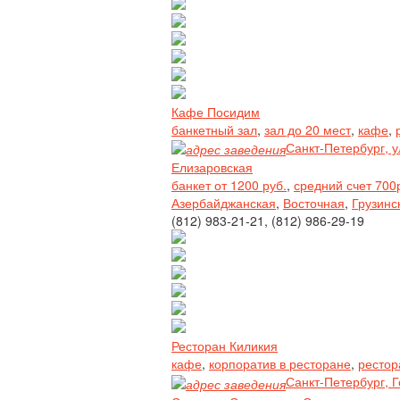
Кафе Посидим
банкетный зал
,
зал до 20 мест
,
кафе
,
Санкт-Петербург, у
Елизаровская
банкет от 1200 руб.
,
средний счет 700
Азербайджанская
,
Восточная
,
Грузинс
(812) 983-21-21, (812) 986-29-19
Ресторан Киликия
кафе
,
корпоратив в ресторане
,
рестор
Санкт-Петербург, Г