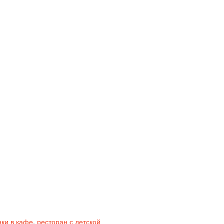
ки в кафе
,
ресторан с детской