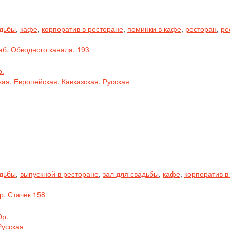
адьбы
,
кафе
,
корпоратив в ресторане
,
поминки в кафе
,
ресторан
,
ре
аб. Обводного канала, 193
р.
кая
,
Европейская
,
Кавказская
,
Русская
адьбы
,
выпускной в ресторане
,
зал для свадьбы
,
кафе
,
корпоратив в
р. Стачек 158
0р.
Русская