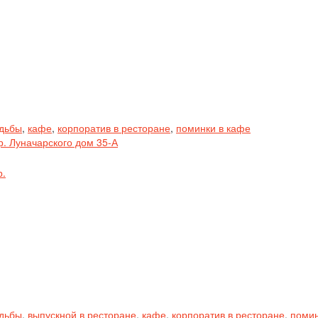
адьбы
,
кафе
,
корпоратив в ресторане
,
поминки в кафе
р. Луначарского дом 35-А
р.
адьбы
,
выпускной в ресторане
,
кафе
,
корпоратив в ресторане
,
помин