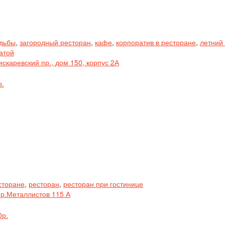
адьбы
,
загородный ресторан
,
кафе
,
корпоратив в ресторане
,
летний
атой
скаревский пр., дом 150, корпус 2А
р.
сторане
,
ресторан
,
ресторан при гостинице
Пр.Металлистов 115 А
0р.