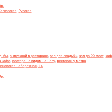
0р.
Кавказская
,
Русская
адьбы
,
выпускной в ресторане
,
зал для свадьбы
,
зал до 20 мест
,
каф
в кафе
,
ресторан с видом на неву
,
ресторан у метро
Синопская набережная, 14
0р.