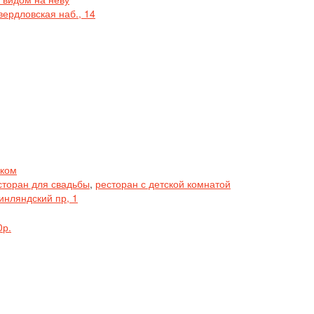
вердловская наб., 14
ском
сторан для свадьбы
,
ресторан с детской комнатой
инляндский пр, 1
0р.