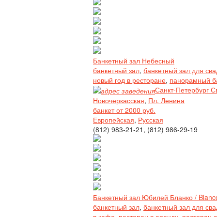
Банкетный зал Небесный
банкетный зал
,
банкетный зал для св
новый год в ресторане
,
панорамный б
Санкт-Петербург С
Новочеркасская
,
Пл. Ленина
банкет от 2000 руб.
Европейская
,
Русская
(812) 983-21-21, (812) 986-29-19
Банкетный зал Юбилей Бланко / Blanc
банкетный зал
,
банкетный зал для св
в кафе
,
ресторан в аренду
,
ресторан с