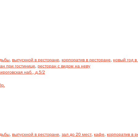
адьбы
,
выпускной в ресторане
,
корпоратив в ресторане
,
новый год в
ан при гостинице
,
ресторан с видом на неву
ироговская наб., д.5/2
0р.
адьбы
,
выпускной в ресторане
,
зал до 20 мест
,
кафе
,
корпоратив в 