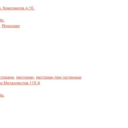
л. Комсомола д.10.
0р.
,
Японская
сторане
,
ресторан
,
ресторан при гостинице
Пр.Металлистов 115 А
0р.