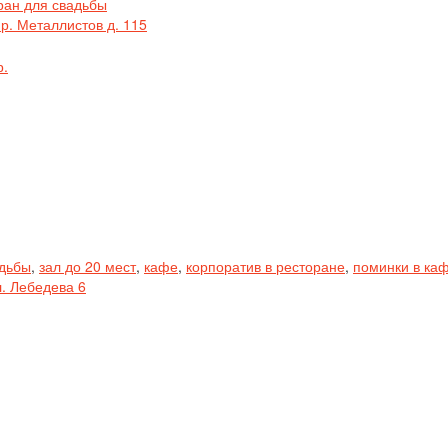
ран для свадьбы
р. Металлистов д. 115
р.
адьбы
,
зал до 20 мест
,
кафе
,
корпоратив в ресторане
,
поминки в ка
л. Лебедева 6