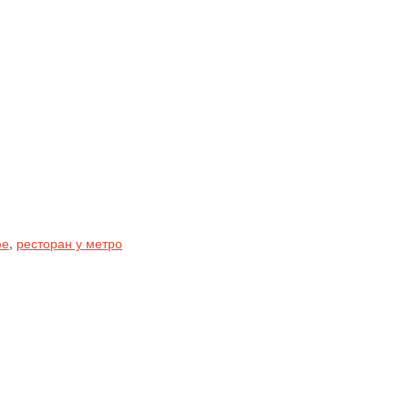
фе
,
ресторан у метро