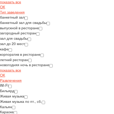
показать все
OK
Тип заведения
банкетный зал
банкетный зал для свадьбы
выпускной в ресторане
загородный ресторан
зал для свадьбы
зал до 20 мест
кафе
корпоратив в ресторане
летний ресторан
новогодняя ночь в ресторане
показать все
OK
Развлечения
Wi-Fi
Бильярд
Живая музыка
Живая музыка по пт., сб.
Кальян
Караоке