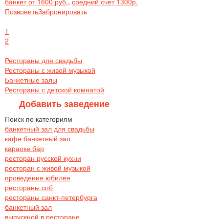
банкет от 1600 руб.
,
средний счет 1300р.
Позвонить
Забронировать
1
2
Рестораны для свадьбы
Рестораны с живой музыкой
Банкетные залы
Рестораны с детской комнатой
Добавить заведение
Поиск по категориям
банкетный зал для свадьбы
кафе банкетный зал
караоке бар
ресторан русской кухни
ресторан с живой музыкой
проведение юбилея
рестораны спб
рестораны санкт-петербурга
банкетный зал
выпускной в ресторане