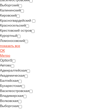
Выборгский
Калининский
Кировский
Красногвардейский
Красносельский
Крестовский остров
Курортный
Ломоносовский
показать все
OK
Метро
Option5
Автово
Адмиралтейская
Академическая
Балтийская
Бухарестская
Василеостровская
Владимирская
Волковская
Выборгская