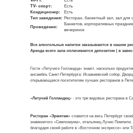
TV- спорт:
Есть
Кондиционер:
Есть
Тип заведения:
Ресторан, банкетный зал, зал для
Банкетов, корпоративных праздник
Проведение:
вечеринок
В
се алкогольные напитки заказываются в нашем ре
Аренда всего зала оплачивается депозитом ( в зави
Гости «Летучего Голландца» знают, насколько продукт
ансамбль Санкт-Петербурга: Исаакиевский собор, Двор
открывающаяся посетителям лучших ресторанов в Петер
«Летучий Голландец»
- это три видовых ресторана в С
Ресторан «Эрмитаж»
славится на весь Петербург свое
знаменитого «Симпозиума», итальянец Лучио Помпили, и
благодаря своей работе в «Восточном экспрессе» или 