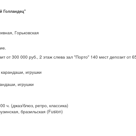
й Голландец"
тивная, Горьковская
ие.
ит от 300 000 руб., 2 этаж слева зал "Порто" 140 мест депозит от 6
и карандаши, игрушки
рандаши, игрушки
00 ч. (джаз/блюз, ретро, классика)
рузинская, бразильская (Fusion)