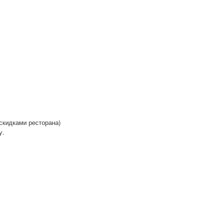
 скидками ресторана)
у.