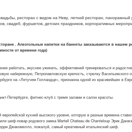
 свадьбы, ресторан с видом на Неву, летний ресторан, панорамный
ов, свадеб, фуршетов, детских праздников, корпоративных меропри
сторане .
Алкогольные напитки на банкеты заказываются в нашем р
симости от времени года)
ивнее работать, вкуснее ужинать, эффективней тренироваться и радостн
цовую набережную, Петропавловскую крепость, стрелку Васильевского 
бурге на «Летучем Голландце», признанна одной из красивейших в Евр
анкт-Петербурге, фитнес-клуб с тремя залами и салон красоты.
й европейской кухней высокого уровня, которую в разные времена став
ли шеф-повар родового замка Martell Chateau de Chanteloup Эрик Данжэ
Терри Джакомелло, пожалуй, самый креативный итальянский шеф.