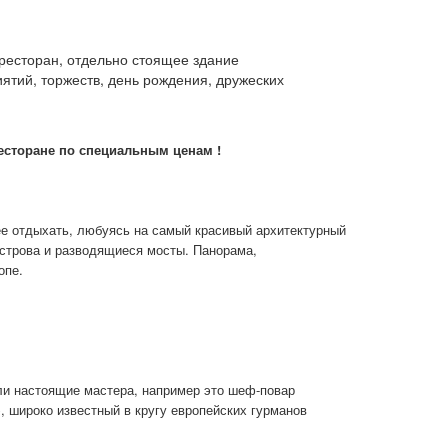
 ресторан, отдельно стоящее здание
ятий, торжеств, день рождения, дружеских
есторане по специальным ценам !
ее отдыхать, любуясь на самый красивый архитектурный
острова и разводящиеся мосты. Панорама,
опе.
или настоящие мастера, например это шеф-повар
, широко известный в кругу европейских гурманов