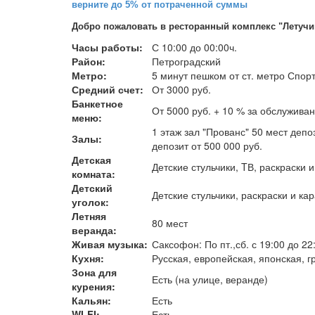
верните до 5% от потраченной суммы
Добро пожаловать в
ресторанный комплекс "Летучи
Часы работы:
С 10:00 до 00:00ч.
Район:
Петроградский
Метро:
5 минут пешком от ст. метро Спор
Средний счет:
От 3000 руб.
Банкетное
От 5000 руб. + 10 % за обслуживан
меню:
1 этаж зал "Прованс" 50 мест депоз
Залы:
депозит от 500 000 руб.
Детская
Детские стульчики, TВ, раскраски 
комната:
Детский
Детские стульчики, раскраски и ка
уголок:
Летняя
80 мест
веранда:
Живая музыка:
Саксофон: По пт.,сб. с 19:00 до 22:
Кухня:
Русская, европейская, японская, г
Зона для
Есть (на улице, веранде)
курения:
Кальян:
Есть
WI-FI:
Есть