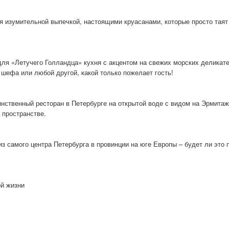
я изумительной выпечкой, настоящими круасанами, которые просто таят 
 для «Летучего Голландца» кухня с акцентом на свежих морских делика
шефа или любой другой, какой только пожелает гость!
нственный ресторан в Петербурге на открытой воде с видом на Эрмитаж 
 пространстве.
из самого центра Петербурга в провинции на юге Европы – будет ли это 
ой жизни