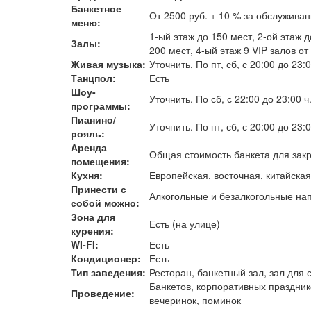
Банкетное
От 2500 руб. + 10 % за обслуживан
меню:
1-ый этаж до 150 мест, 2-ой этаж до
Залы:
200 мест, 4-ый этаж 9 VIP залов о
Живая музыка:
Уточнить. По пт, сб, с 20:00 до 23:
Танцпол:
Есть
Шоу-
Уточнить. По сб, с 22:00 до 23:00
программы:
Пианино/
Уточнить. По пт, сб, с 20:00 до 23:0
рояль:
Аренда
Общая стоимость банкета для закры
помещения:
Кухня:
Европейская, восточная, китайская
Принести с
Алкогольные и безалкогольные нап
собой можно:
Зона для
Есть (на улице)
курения:
WI-FI:
Есть
Кондиционер:
Есть
Тип заведения:
Ресторан, банкетный зал, зал для
Банкетов, корпоративных праздник
Проведение:
вечеринок, поминок