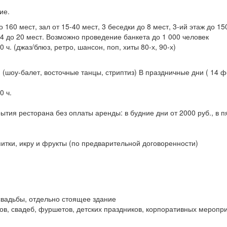
ие.
 160 мест, зал от 15-40 мест, 3 беседки до 8 мест, 3-ий этаж до 150 
т 4 до 20 мест. Возможно проведение банкета до 1 000 человек
00 ч. (джаз/блюз, ретро, шансон, поп, хиты 80-х, 90-х)
 ч. (шоу-балет, восточные танцы, стриптиз) В праздничные дни ( 14 
0 ч.
тия ресторана без оплаты аренды: в будние дни от 2000 руб., в пя
итки, икру и фрукты (по предварительной договоренности)
 свадьбы, отдельно стоящее здание
ов, свадеб, фуршетов, детских праздников, корпоративных меропри