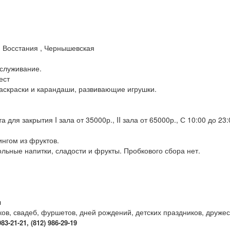
. Восстания , Чернышевская
бслуживание.
мест
 раскраски и карандаши, развивающие игрушки.
для закрытия I зала от 35000р., II зала от 65000р., С 10:00 до 23:0
ингом из фруктов.
ольные напитки, сладости и фрукты. Пробкового сбора нет.
л
ов, свадеб, фуршетов, дней рождений, детских праздников, дружес
3-21-21, (812) 986-29-19