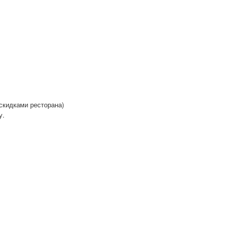
 скидками ресторана)
у.