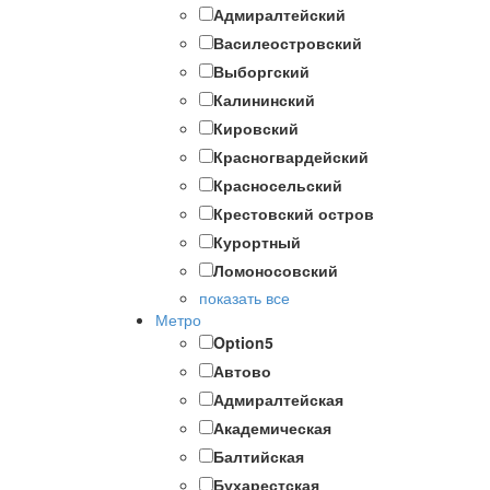
Адмиралтейский
Василеостровский
Выборгский
Калининский
Кировский
Красногвардейский
Красносельский
Крестовский остров
Курортный
Ломоносовский
показать все
Метро
Option5
Автово
Адмиралтейская
Академическая
Балтийская
Бухарестская