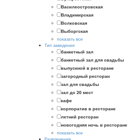
Василеостровская
Владимирская
Волковская
Выборгская
показать все
Тип заведения
банкетный зал
банкетный зал для свадьбы
выпускной в ресторане
загородный ресторан
зал для свадьбы
зал до 20 мест
кафе
корпоратив в ресторане
летний ресторан
новогодняя ночь в ресторане
показать все
Развлечения