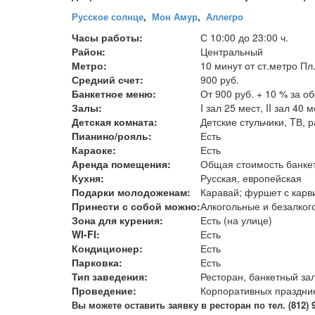
Русское солнце
,
Мон Амур
,
Аллегро
Часы работы:
С 10:00 до 23:00 ч.
Район:
Центральный
Метро:
10 минут от ст.метро Пл
Средний счет:
900 руб.
Банкетное меню:
От 900 руб. + 10 % за о
Залы:
I зал 25 мест, II зал 40 
Детская комната:
Детские стульчики, TВ,
Пианино/рояль:
Есть
Караоке:
Есть
Аренда помещения:
Общая стоимость банкета 
Кухня:
Русская, европейская
Подарки молодоженам:
Каравай; фуршет с карв
Принести с собой можно:
Алкогольные и безалког
Зона для курения:
Есть (на улице)
WI-FI:
Есть
Кондиционер:
Есть
Парковка:
Есть
Тип заведения:
Ресторан, банкетный за
Проведение:
Корпоративных праздник
В
ы можете оставить заявку в ресторан по тел. (812) 98