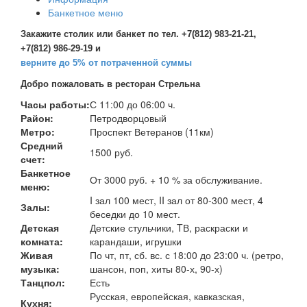
Банкетное меню
Закажите столик или банкет по тел. +7(812) 983-21-21,
+7(812) 986-29-19 и
верните до 5% от потраченной суммы
Добро пожаловать в ресторан Стрельна
Часы работы:
С 11:00 до 06:00 ч.
Район:
Петродворцовый
Метро:
Проспект Ветеранов (11км)
Средний
1500 руб.
счет:
Банкетное
От 3000 руб. + 10 % за обслуживание.
меню:
I зал 100 мест, II зал от 80-300 мест, 4
Залы:
беседки до 10 мест.
Детская
Детские стульчики, TВ, раскраски и
комната:
карандаши, игрушки
Живая
По чт, пт, сб. вс. с 18:00 до 23:00 ч. (ретро,
музыка:
шансон, поп, хиты 80-х, 90-х)
Танцпол:
Есть
Русская, европейская, кавказская,
Кухня: