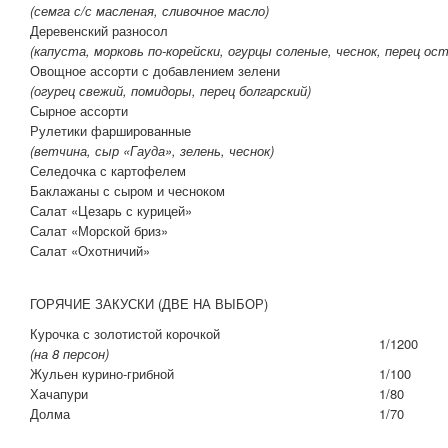
(семга с/с масленая, сливочное масло)
Деревенский разносол
(капуста, морковь по-корейски, огурцы соленые, чеснок, перец ос
Овощное ассорти с добавлением зелени
(огурец свежий, помидоры, перец болгарский)
Сырное ассорти
Рулетики фаршированные
(ветчина, сыр «Гауда», зелень, чеснок)
Селедочка с картофелем
Баклажаны с сыром и чесноком
Салат «Цезарь с курицей»
Салат «Морской бриз»
Салат «Охотничий»
ГОРЯЧИЕ ЗАКУСКИ (ДВЕ НА ВЫБОР)
Курочка с золотистой корочкой
1/1200
(на 8 персон)
Жульен курино-грибной
1/100
Хачапури
1/80
Долма
1/70