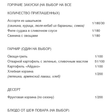
ГОРЯЧИЕ ЗАКУСКИ (НА ВЫБОР НА ВСЕ
КОЛИЧЕСТВО ПРИГЛАШЕННЫХ)
Ассорти из шашлыков
1/180/30
(свинина, курица, люля-кебаб из баранины, семга)
Филе судака в сливочном соусе
1/180
Свинина с овощами
1/180
ГАРНИР (ОДИН НА ВЫБОР)
Овощи-гриль
1/100
Отварной картофель с зеленью, сливочным маслом
51/100
Картофель «Айдахо»
1/100
Хлебная корзина
1/200
(лепешка, армянский лаваш, хлеб)
ДЕСЕРТ
Фруктовая корзина (по сезону)
1/200
БЛЮДО ОТ ШЕФ ПОВАРА (НА ВЫБОР)