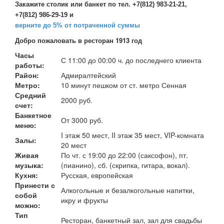
Закажите столик или банкет по тел. +7(812) 983-21-21,
+7(812) 986-29-19 и
верните до 5% от потраченной суммы
Добро пожаловать в ресторан 1913 год
Часы
С 11:00 до 00:00 ч. до последнего клиента
работы:
Район:
Адмиралтейский
Метро:
10 минут пешком от ст. метро Сенная
Средний
2000 руб.
счет:
Банкетное
От 3000 руб.
меню:
I этаж 50 мест, II этаж 35 мест, VIP-комната
Залы:
20 мест
Живая
По чт. с 19:00 до 22:00 (саксофон), пт.
музыка:
(пианино), сб. (скрипка, гитара, вокал).
Кухня:
Русская, европейская
Принести с
Алкогольные и безалкогольные напитки,
собой
икру и фрукты
можно:
Тип
Ресторан, банкетный зал, зал для свадьбы